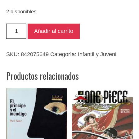
2 disponibles
No
Añadir al carrito
te
laves
las
SKU:
842075649
Categoría:
Infantil y Juvenil
manos,
Flanagan
Productos relacionados
cantidad