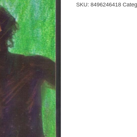
monos
SKU:
8496246418
Categ
cantidad