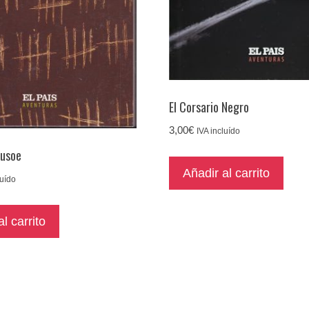
El Corsario Negro
3,00
€
IVA incluído
rusoe
Añadir al carrito
luído
l carrito