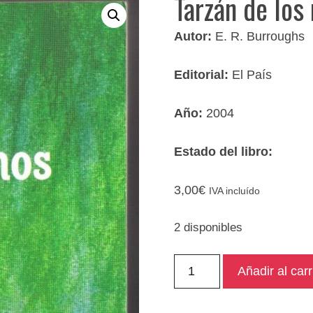
Tarzán de los
Autor:
E. R. Burroughs
Editorial:
El País
Año:
2004
Estado del libro:
3,00
€
IVA incluído
2 disponibles
Tarzán
Añadir al carr
de
los