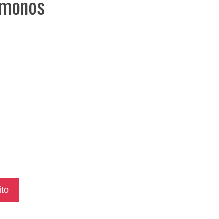
 monos
ito