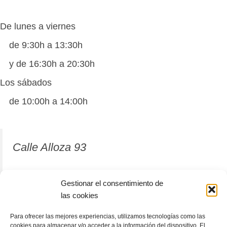
De lunes a viernes
de 9:30h a 13:30h
y de 16:30h a 20:30h
Los sábados
de 10:00h a 14:00h
Calle Alloza 93
12001 Castellón de la Plana
Gestionar el consentimiento de
las cookies
964 81 37 63
Para ofrecer las mejores experiencias, utilizamos tecnologías como las
cookies para almacenar y/o acceder a la información del dispositivo. El