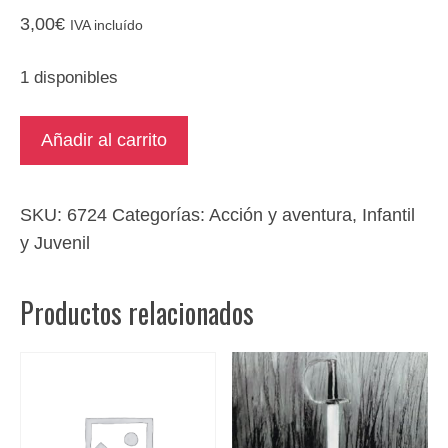
3,00
€
IVA incluído
1 disponibles
Los
Añadir al carrito
secretos
del
Vesubio.
SKU:
6724
Categorías:
Acción y aventura
,
Infantil
Misterios
y Juvenil
romanos
cantidad
Productos relacionados