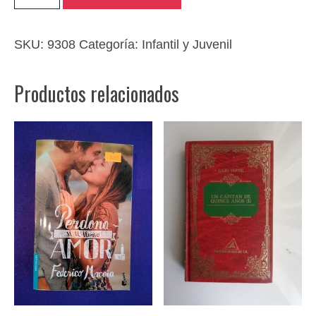
de
gnomos
cantidad
SKU:
9308
Categoría:
Infantil y Juvenil
Productos relacionados