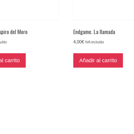
spiro del Moro
Endgame. La llamada
4,00
€
luído
IVA incluído
l carrito
Añadir al carrito