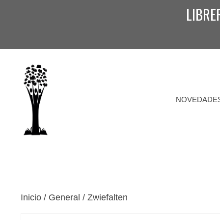
Saltar
LIBRE
al
contenido
NOVEDADE
Inicio
/
General
/ Zwiefalten