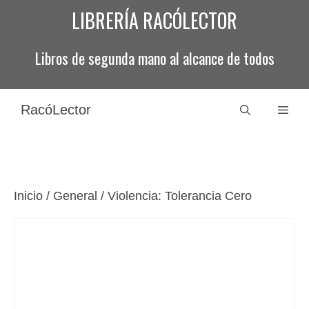
Saltar
LIBRERÍA RACÓLECTOR
al
contenido
Libros de segunda mano al alcance de todos
RacóLector
Men
Inicio
/
General
/ Violencia: Tolerancia Cero