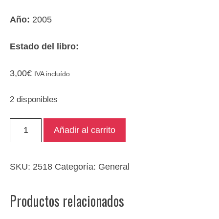
Año:
2005
Estado del libro:
3,00
€
IVA incluído
2 disponibles
Violencia:
Añadir al carrito
Tolerancia
Cero
cantidad
SKU:
2518
Categoría:
General
Productos relacionados