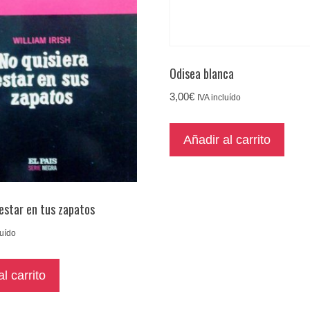
Odisea blanca
3,00
€
IVA incluído
Añadir al carrito
 estar en tus zapatos
luído
l carrito