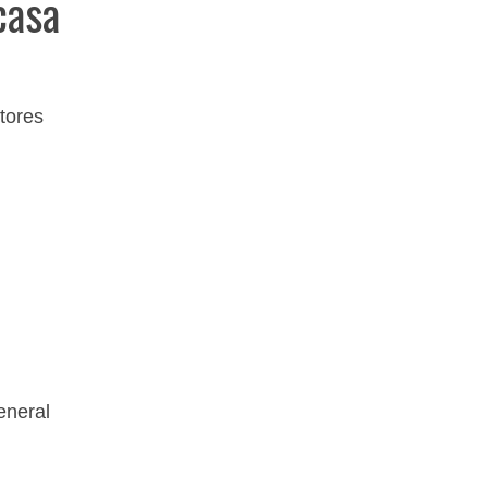
casa
tores
eneral