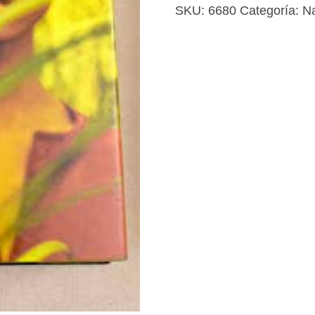
hierba
SKU:
6680
Categoría:
Na
cantidad