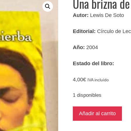
Una brizna de
Autor:
Lewis De Soto
Editorial:
Círculo de Lec
Año:
2004
Estado del libro:
4,00
€
IVA incluído
1 disponibles
Una
Añadir al carrito
brizna
de