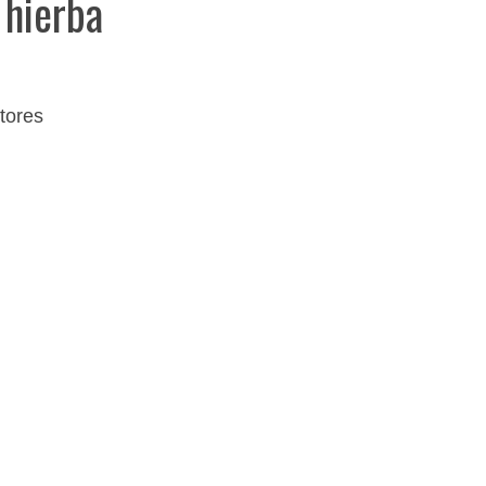
 hierba
tores