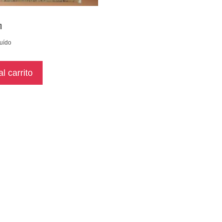
m
luído
l carrito