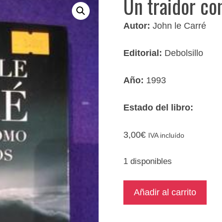
Un traidor co
Autor:
John le Carré
Editorial:
Debolsillo
Año:
1993
Estado del libro:
3,00
€
IVA incluído
1 disponibles
Un
Añadir al carrito
traidor
como