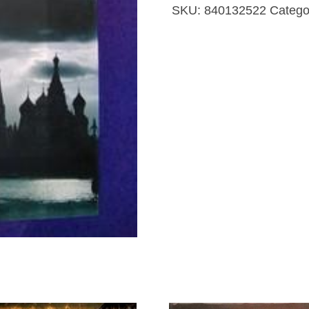
los
SKU:
840132522
Catego
nuestros
cantidad