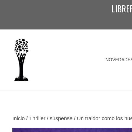
Saltar
LIBRE
al
contenido
NOVEDADE
Inicio
/
Thriller / suspense
/ Un traidor como los nu