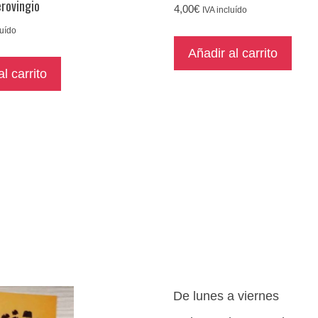
erovingio
4,00
€
IVA incluído
luído
Añadir al carrito
l carrito
De lunes a viernes