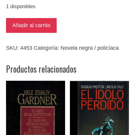
1 disponibles
Un
Añadir al carrito
grito
en
la
SKU:
4453
Categoría:
Novela negra / policíaca
noche
cantidad
Productos relacionados