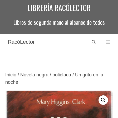
Saltar
LIBRERÍA RACÓLECTOR
al
contenido
Libros de segunda mano al alcance de todos
RacóLector
Men
Inicio
/
Novela negra / policíaca
/ Un grito en la
noche