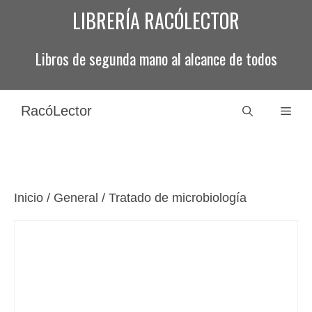
Saltar
LIBRERÍA RACÓLECTOR
al
contenido
Libros de segunda mano al alcance de todos
RacóLector
Men
Inicio
/
General
/ Tratado de microbiología