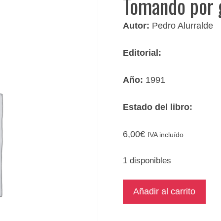
Tomando por g
Autor:
Pedro Alurralde
Editorial:
Año:
1991
Estado del libro:
6,00
€
IVA incluído
1 disponibles
Tomando
Añadir al carrito
por
guía