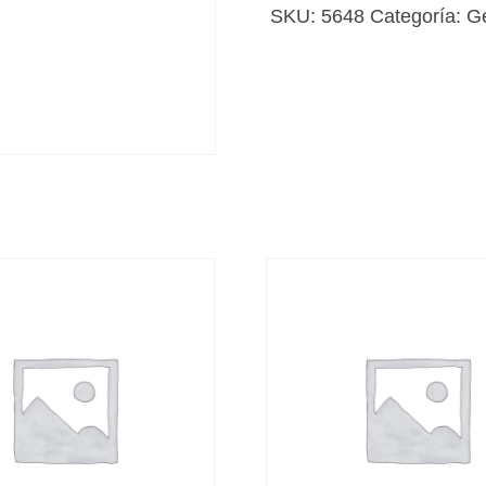
el
SKU:
5648
Categoría:
G
evangelio
cantidad