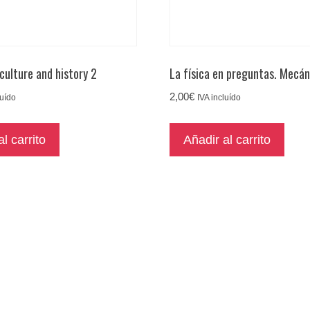
culture and history 2
La física en preguntas. Mecán
2,00
€
luído
IVA incluído
l carrito
Añadir al carrito