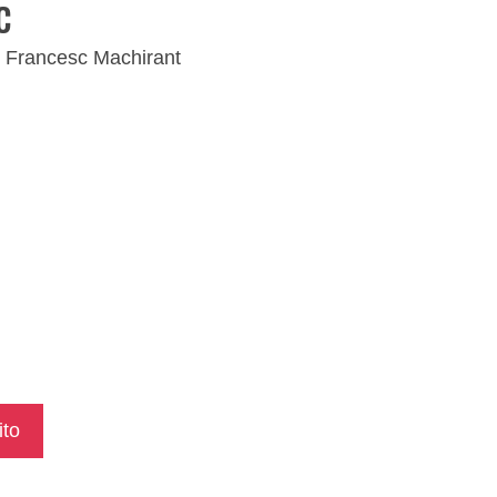
c
- Francesc Machirant
ito