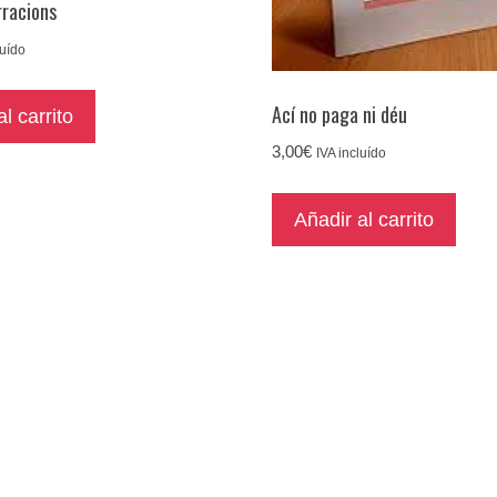
rracions
luído
Ací no paga ni déu
l carrito
3,00
€
IVA incluído
Añadir al carrito