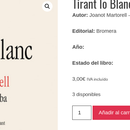
Tirant lo Blan
Autor:
Joanot Martorell 
Editorial:
Bromera
Año:
Estado del libro:
3,00
€
IVA incluído
3 disponibles
Tirant
Añadir al carr
lo
Blanc