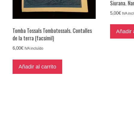
Siurana. Na
5,00
€
IVA inc
Tomba Tossals Tombatossals. Contalles
Añadir a
de la terra (facsímil)
6,00
€
IVA incluído
Añadir al carrito