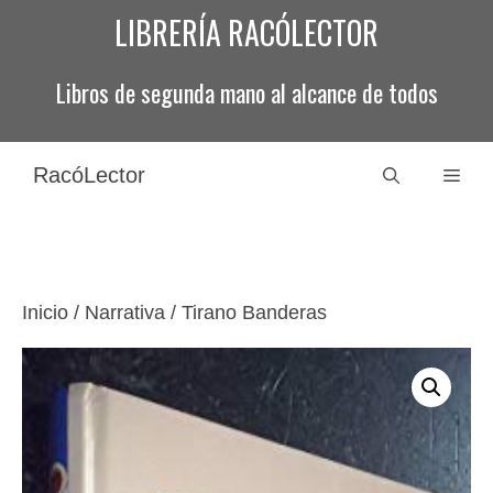
Saltar
LIBRERÍA RACÓLECTOR
al
contenido
Libros de segunda mano al alcance de todos
RacóLector
Men
Inicio
/
Narrativa
/ Tirano Banderas