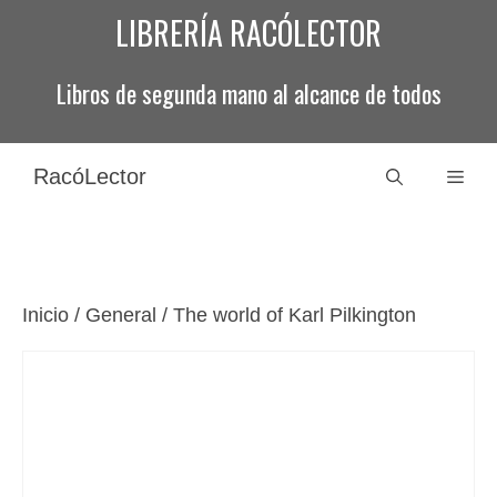
Saltar
LIBRERÍA RACÓLECTOR
al
contenido
Libros de segunda mano al alcance de todos
RacóLector
Men
Inicio
/
General
/ The world of Karl Pilkington