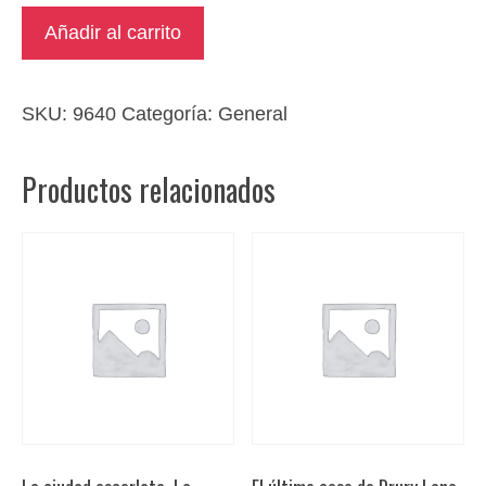
The
Añadir al carrito
greek
interpreter
(el
SKU:
9640
Categoría:
General
intérprete
griego)
Productos relacionados
/
The
sign
of
four
(El
signo
de
los
cuatro).