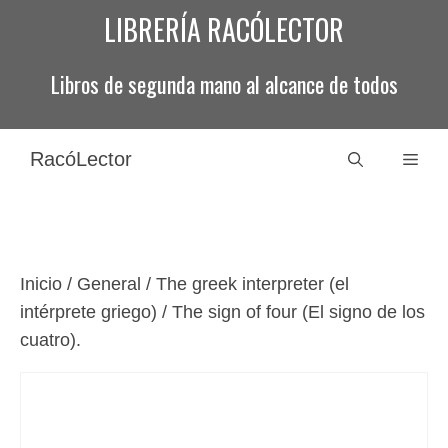
Saltar
LIBRERÍA RACÓLECTOR
al
contenido
Libros de segunda mano al alcance de todos
RacóLector
Men
Inicio
/
General
/ The greek interpreter (el
intérprete griego) / The sign of four (El signo de los
cuatro).