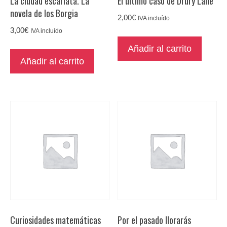
La ciudad escarlata. La
El último caso de Drury Lane
cantidad
novela de los Borgia
2,00
€
IVA incluído
3,00
€
IVA incluído
Añadir al carrito
Añadir al carrito
Curiosidades matemáticas
Por el pasado llorarás