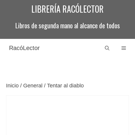
Saltar
LIBRERÍA RACÓLECTOR
al
contenido
Libros de segunda mano al alcance de todos
RacóLector
Men
Inicio
/
General
/ Tentar al diablo