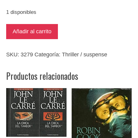
1 disponibles
Telaraña
Añadir al carrito
de
sueños.
Saga
SKU:
3279
Categoría:
Thriller / suspense
Casteel
5
Productos relacionados
cantidad