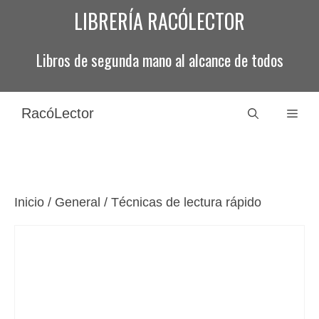
Saltar
LIBRERÍA RACÓLECTOR
al
contenido
Libros de segunda mano al alcance de todos
RacóLector
Men
Inicio
/
General
/ Técnicas de lectura rápido