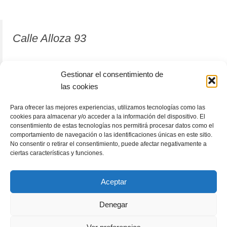
Calle Alloza 93
12001 Castellón de la Plana
Gestionar el consentimiento de
las cookies
964 81 37 63
Para ofrecer las mejores experiencias, utilizamos tecnologías como las
cookies para almacenar y/o acceder a la información del dispositivo. El
consentimiento de estas tecnologías nos permitirá procesar datos como el
comportamiento de navegación o las identificaciones únicas en este sitio.
No consentir o retirar el consentimiento, puede afectar negativamente a
ciertas características y funciones.
Aceptar
Denegar
RACÓLECTOR
ENCUENTRA TU LIBRO
Subscribete