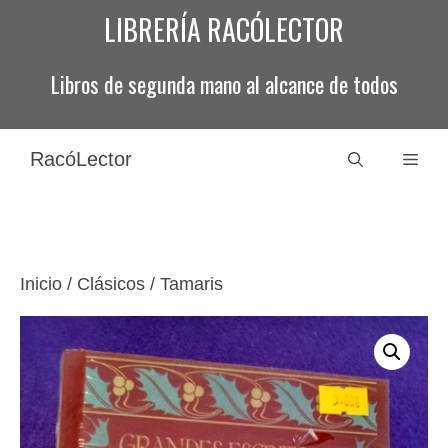
Saltar
LIBRERÍA RACÓLECTOR
al
contenido
Libros de segunda mano al alcance de todos
RacóLector
Men
Inicio
/
Clásicos
/ Tamaris