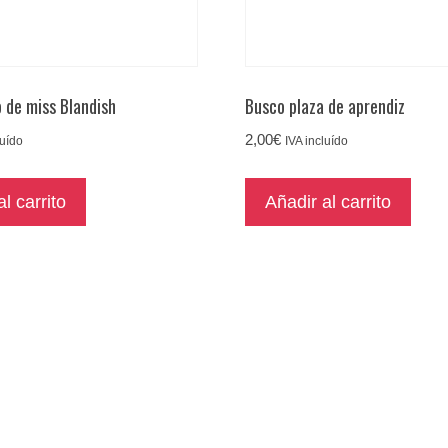
o de miss Blandish
Busco plaza de aprendiz
2,00
€
luído
IVA incluído
l carrito
Añadir al carrito