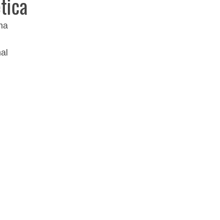
tica
na
al