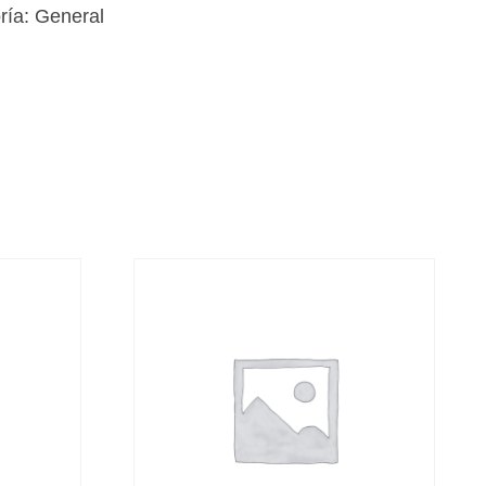
ría:
General