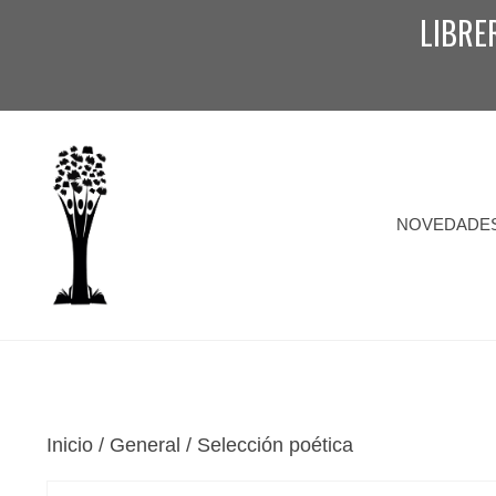
Saltar
LIBRE
al
contenido
NOVEDADE
Inicio
/
General
/ Selección poética