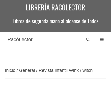
Saltar
LIBRERÍA RACÓLECTOR
al
contenido
Libros de segunda mano al alcance de todos
RacóLector
Men
Inicio
/
General
/ Revista infantil Winx / witch