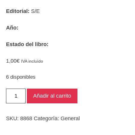
Editorial:
S/E
Año:
Estado del libro:
1,00
€
IVA incluído
6 disponibles
Revista
Añadir al carrito
infantil
Winx
/
SKU:
8868
Categoría:
General
witch
cantidad