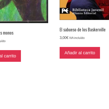
El sabueso de los Baskerville
os monos
3,00
€
IVA incluído
luído
Añadir al carrito
l carrito