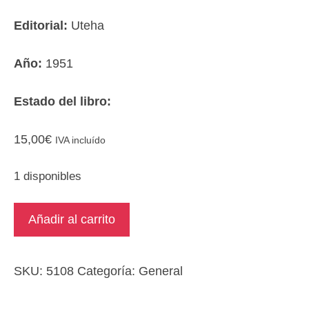
Editorial:
Uteha
Año:
1951
Estado del libro:
15,00
€
IVA incluído
1 disponibles
Psicología
Añadir al carrito
de
la
educación
SKU:
5108
Categoría:
General
1
y