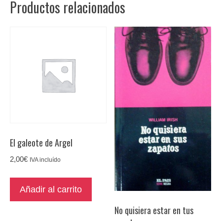
Productos relacionados
2
cantidad
El galeote de Argel
2,00
€
IVA incluído
Añadir al carrito
No quisiera estar en tus