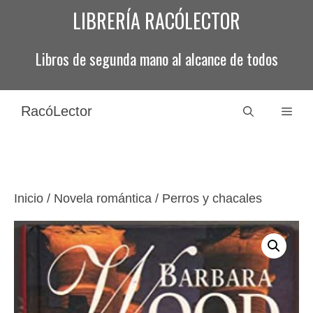
Saltar
LIBRERÍA RACÓLECTOR
al
contenido
Libros de segunda mano al alcance de todos
RacóLector
Men
Inicio
/
Novela romántica
/ Perros y chacales