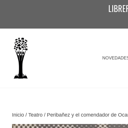
Saltar
LIBRE
al
contenido
NOVEDADE
Inicio
/
Teatro
/ Peribañez y el comendador de Ocaña