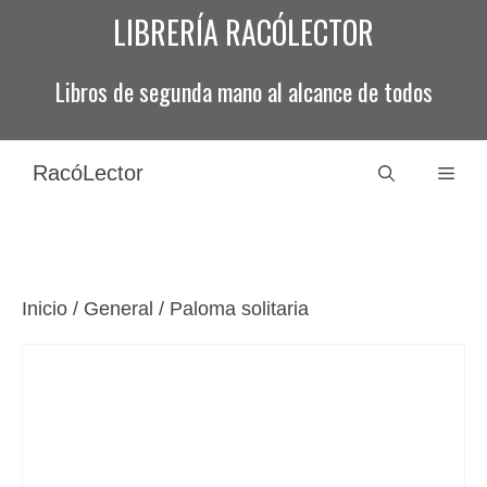
Saltar
LIBRERÍA RACÓLECTOR
al
contenido
Libros de segunda mano al alcance de todos
RacóLector
Men
Inicio
/
General
/ Paloma solitaria