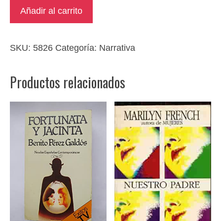
No
Añadir al carrito
sin
mi
hija
SKU:
5826
Categoría:
Narrativa
cantidad
Productos relacionados