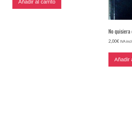
Añadir al carrito
No quisiera
2,00
€
IVA inc
Añadir a