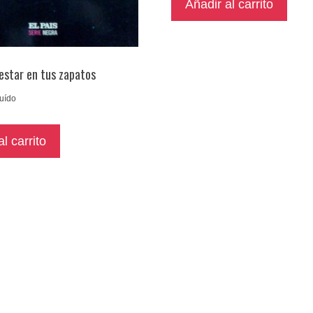
Añadir al carrito
 estar en tus zapatos
luído
l carrito