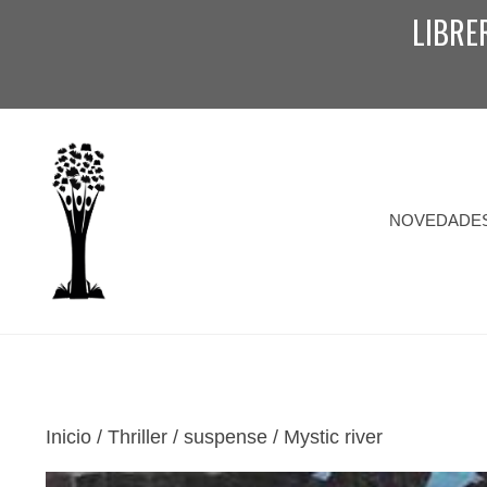
Saltar
LIBRE
al
contenido
NOVEDADE
Inicio
/
Thriller / suspense
/ Mystic river