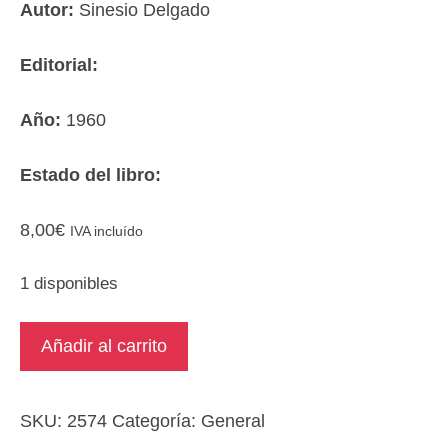
Autor:
Sinesio Delgado
Editorial:
Año:
1960
Estado del libro:
8,00
€
IVA incluído
1 disponibles
Mi
Añadir al carrito
teatro.
Cómo
nació
SKU:
2574
Categoría:
General
la