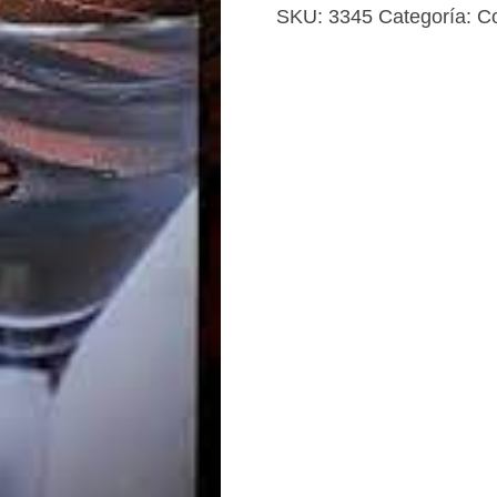
chocolate
SKU:
3345
Categoría:
C
cantidad