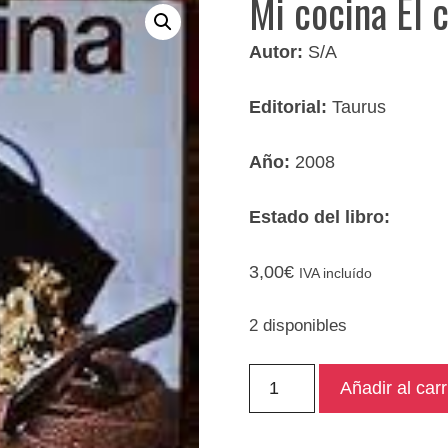
Mi cocina El 
Autor:
S/A
Editorial:
Taurus
Año:
2008
Estado del libro:
3,00
€
IVA incluído
2 disponibles
Mi
Añadir al carr
cocina
El