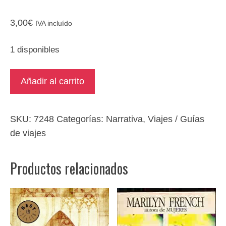
3,00
€
IVA incluído
1 disponibles
Memorias
Añadir al carrito
de
África
/
SKU:
7248
Categorías:
Narrativa
,
Viajes / Guías
Lejos
de viajes
de
África
Productos relacionados
cantidad