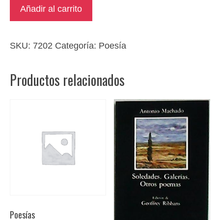
Marinero
Añadir al carrito
en
tierra
cantidad
SKU:
7202
Categoría:
Poesía
Productos relacionados
Poesías