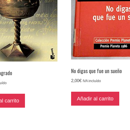
No digas que fue un sueño
agrado
2,00
€
IVA incluído
luído
Añadir al carrito
l carrito