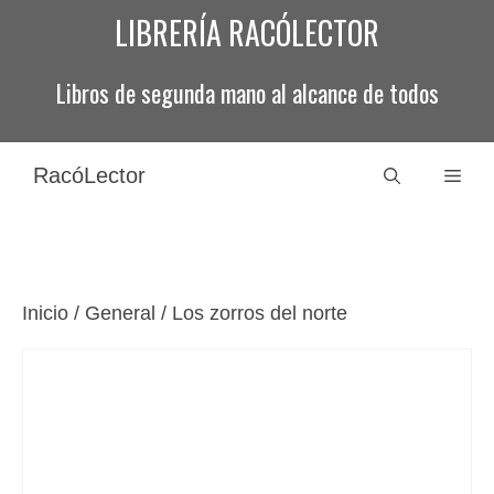
Saltar
LIBRERÍA RACÓLECTOR
al
contenido
Libros de segunda mano al alcance de todos
RacóLector
Men
Inicio
/
General
/ Los zorros del norte