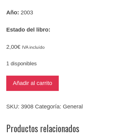
Año:
2003
Estado del libro:
2,00
€
IVA incluído
1 disponibles
Los
Añadir al carrito
zorros
del
norte
SKU:
3908
Categoría:
General
cantidad
Productos relacionados