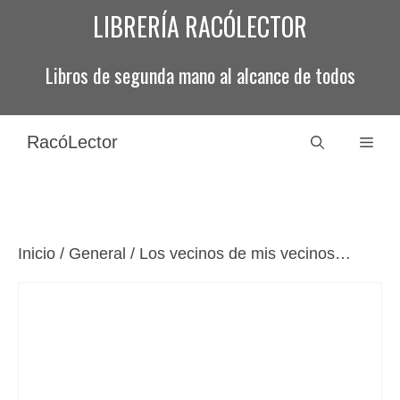
Saltar
LIBRERÍA RACÓLECTOR
al
contenido
Libros de segunda mano al alcance de todos
RacóLector
Men
Inicio
/
General
/ Los vecinos de mis vecinos…