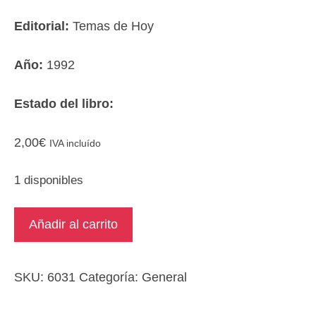
Editorial:
Temas de Hoy
Año:
1992
Estado del libro:
2,00
€
IVA incluído
1 disponibles
Los
Añadir al carrito
vecinos
de
mis
SKU:
6031
Categoría:
General
vecinos...
cantidad