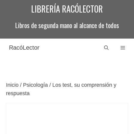
Saltar
LIBRERÍA RACÓLECTOR
al
contenido
Libros de segunda mano al alcance de todos
RacóLector
Men
Inicio
/
Psicología
/ Los test, su comprensión y
respuesta