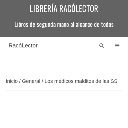
Saltar
LIBRERÍA RACÓLECTOR
al
contenido
Libros de segunda mano al alcance de todos
RacóLector
Men
Inicio
/
General
/ Los médicos malditos de las SS