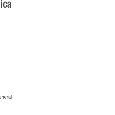
ica
eneral