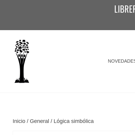
Saltar
LIBRE
al
contenido
NOVEDADE
Inicio
/
General
/ Lógica simbólica