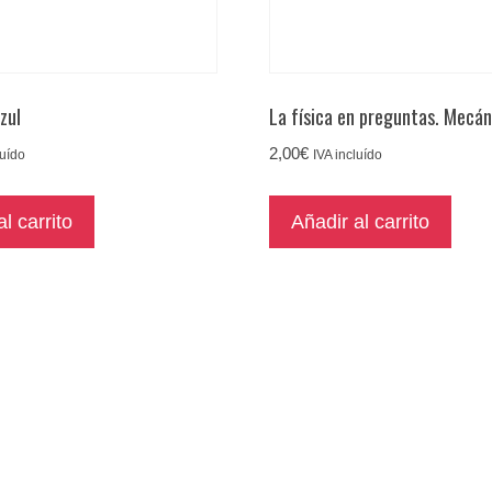
azul
La física en preguntas. Mecán
2,00
€
luído
IVA incluído
l carrito
Añadir al carrito