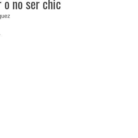
 o no ser chic
quez
a