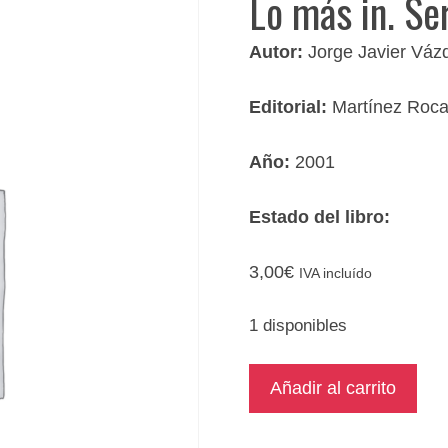
Lo más in. Ser
Autor:
Jorge Javier Váz
Editorial:
Martínez Roc
Año:
2001
Estado del libro:
3,00
€
IVA incluído
1 disponibles
Lo
Añadir al carrito
más
in.