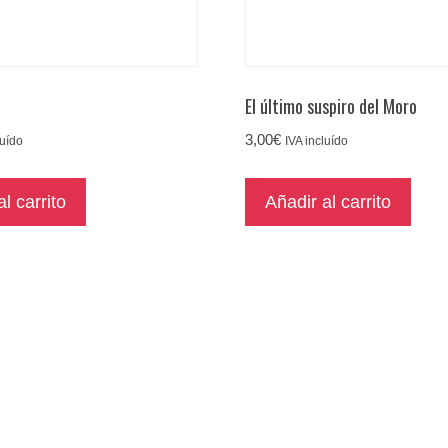
o
El último suspiro del Moro
3,00
€
luído
IVA incluído
l carrito
Añadir al carrito