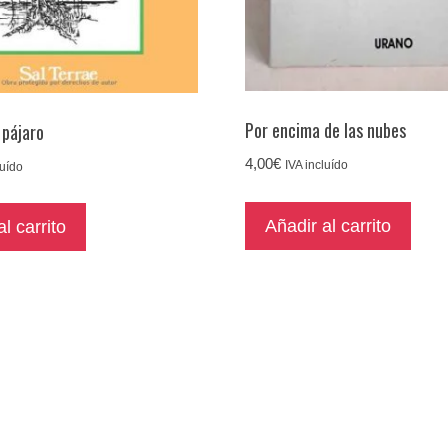
Por encima de las nubes
 pájaro
4,00
€
IVA incluído
luído
Añadir al carrito
l carrito