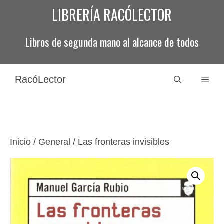
Saltar
LIBRERÍA RACÓLECTOR
al
contenido
Libros de segunda mano al alcance de todos
RacóLector
Men
Inicio
/
General
/ Las fronteras invisibles