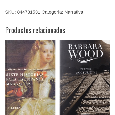
de
Ángela
SKU:
844731531
Categoría:
Narrativa
cantidad
Productos relacionados