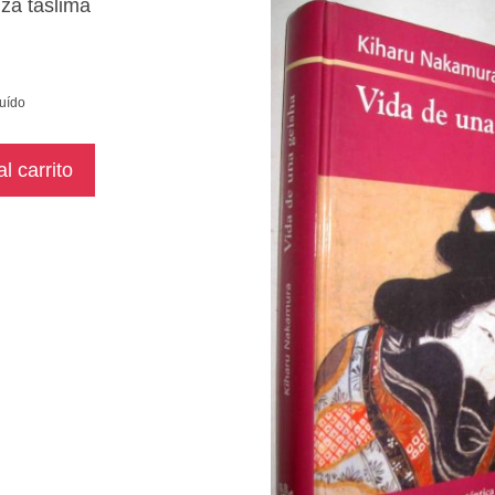
luído
l carrito