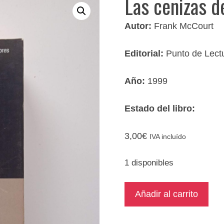
Las cenizas d
Autor:
Frank McCourt
Editorial:
Punto de Lect
Año:
1999
Estado del libro:
3,00
€
IVA incluído
1 disponibles
Las
Añadir al carrito
cenizas
de