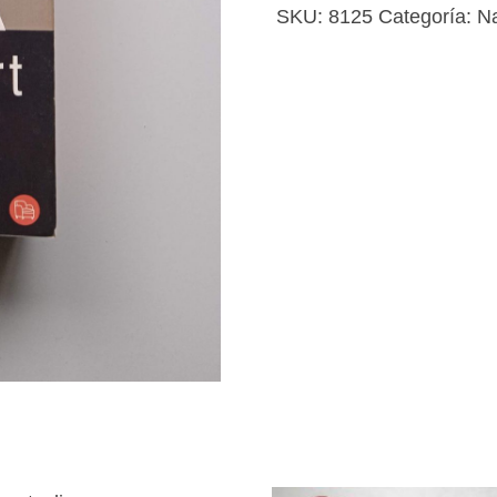
Ángela
SKU:
8125
Categoría:
Na
cantidad