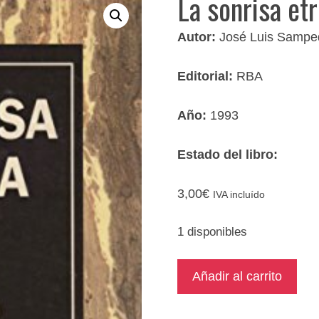
La sonrisa et
Autor:
José Luis Sampe
Editorial:
RBA
Año:
1993
Estado del libro:
3,00
€
IVA incluído
1 disponibles
La
Añadir al carrito
sonrisa
etrusca