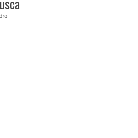
rusca
dro