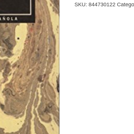
cantidad
SKU:
844730122
Catego