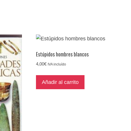
Estúpidos hombres blancos
4,00
€
IVA incluído
Añadir al carrito