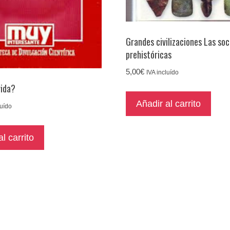
Grandes civilizaciones Las so
prehistóricas
5,00
€
IVA incluído
vida?
Añadir al carrito
luído
l carrito