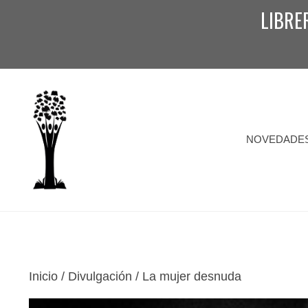
Saltar
LIBRE
al
contenido
NOVEDADE
Inicio
/
Divulgación
/ La mujer desnuda