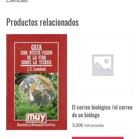
Ciencias
enseñanza
primaria
Productos relacionados
cantidad
El correo biológico /el correo
de un biólogo
3,00
€
IVA incluído