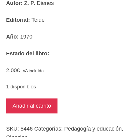
Autor:
Z. P. Dienes
Editorial:
Teide
Año:
1970
Estado del libro:
2,00
€
IVA incluído
1 disponibles
La
Añadir al carrito
matemática
moderna
en
SKU:
5446
Categorías:
Pedagogía y educación
,
la