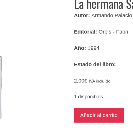
La hermana S
Autor:
Armando Palacio
Editorial:
Orbis - Fabri
Año:
1994
Estado del libro:
2,00
€
IVA incluído
1 disponibles
La
Añadir al carrito
hermana
San