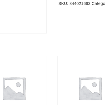
Suplicio
SKU:
844021663
Catego
cantidad