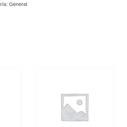
ría:
General