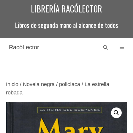
Saltar
LIBRERÍA RACÓLECTOR
al
contenido
Libros de segunda mano al alcance de todos
RacóLector
Men
Inicio
/
Novela negra / policíaca
/ La estrella
robada